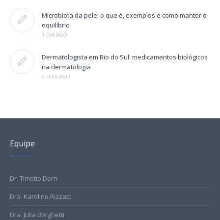
Microbiota da pele: o que é, exemplos e como manter o
equilíbrio
1 DIA AGO
Dermatologista em Rio do Sul: medicamentos biológicos
na dermatologia
6 DIAS AGO
Equipe
Dr. Timotio Dorn
Dra. Karoline Rizzatti
Dra. Julia Borghetti