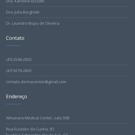
Dra. Karoline Rizzatti
Dra. Julia Borghetti
Dr. Leandro Bispo de Oliveira
Contato
(47) 3546-2820
(47) 9276-2820
contato.dermacenter@gmail.com
Endereço
Almanara Medical Center, sala 308
Rua Euclides da Cunha, 87,
Eugênio Schneider, Rio do Sul - SC