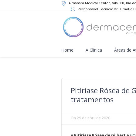
Almanara Medical Center, sala 308, Rio do
Responsável Técnico: Dr. Timotio 
Home
A Clínica
Áreas de A
Pitiríase Rósea de 
tratamentos
On
29 de abril de 2020
A
Pitiríase Rósea de Gilbert
é uma