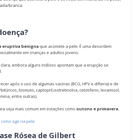
osada/branca.
 doença?
 eruptiva benigna
que acomete a pele. É uma desordem
cialmente em crianças e adultos jovens.
clara, embora alguns indícios apontam que a erupção se
.
cer após o uso de algumas vacinas (BCG, HPV e difteria) e de
bitúricos, bismuto, captopril,isotretinoína, cetotifeno, levamisol,
mina, entre outras).
sácea seja mais comum em estações como
outono e primavera.
e como age na pele
íase Rósea de Gilbert