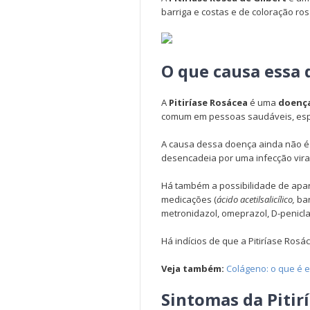
barriga e costas e de coloração r
O que causa essa
A
Pitiríase Rosácea
é uma
doença
comum em pessoas saudáveis, espe
A causa dessa doença ainda não é 
desencadeia por uma infecção viral
Há também a possibilidade de apare
medicações (
ácido acetilsalicílico,
bar
metronidazol, omeprazol, D-penicla
Há indícios de que a Pitiríase Ro
Veja também:
Colágeno: o que é 
Sintomas da Pitir