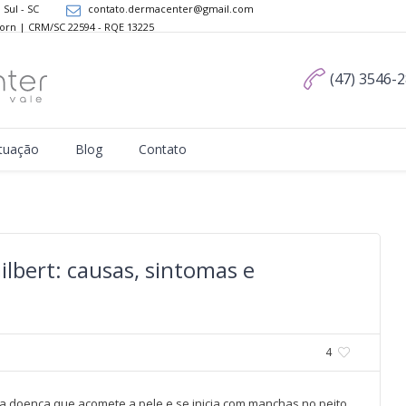
 Sul - SC
contato.dermacenter@gmail.com
Dorn | CRM/SC 22594 - RQE 13225
(47) 3546-
tuação
Blog
Contato
Gilbert: causas, sintomas e
4
 doença que acomete a pele e se inicia com manchas no peito,