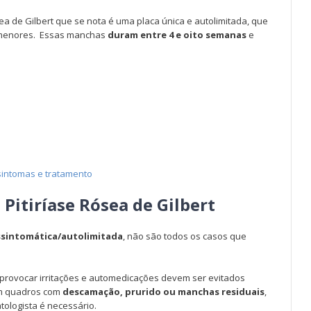
ea de Gilbert que se nota é uma placa única e autolimitada, que
 menores. Essas manchas
duram entre 4 e oito semanas
e
sintomas e tratamento
Pitiríase Rósea de Gilbert
sintomática/autolimitada
, não são todos os casos que
provocar irritações e automedicações devem ser evitados
m quadros com
descamação, prurido ou manchas residuais
,
logista é necessário.