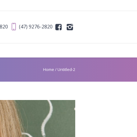
2820
(47) 9276-2820
Home
/
Untitled-2