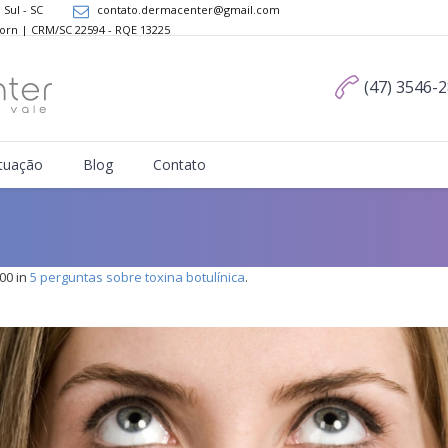
 Sul - SC
contato.dermacenter@gmail.com
Dorn | CRM/SC 22594 - RQE 13225
(47) 3546-
tuação
Blog
Contato
00 in
5 perguntas sobre toxina botulínica
.