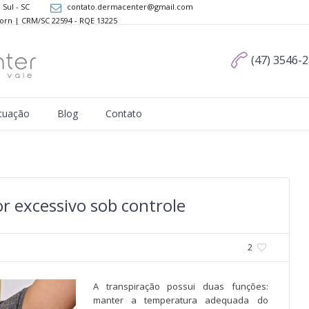
 Sul - SC
contato.dermacenter@gmail.com
Dorn | CRM/SC 22594 - RQE 13225
(47) 3546-
tuação
Blog
Contato
 excessivo sob controle
2
A transpiração possui duas funções:
manter a temperatura adequada do