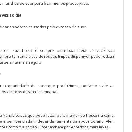
 manchas de suor para ficar menos preocupado.
 vez ao dia
minar os odores causados pelo excesso de suor.
ra em sua bolsa é sempre uma boa ideia se você sua
mpre tem uma troca de roupas limpas disponível, pode reduzir
ê se sinta mais seguro.
s
 a quantidade de suor que produzimos, portanto evite as
nos almoços durante a semana.
há várias coisas que pode fazer para manter-se fresco na cama,
e e bem ventilada, independentemente da época do ano. Além
ventes como o algodão. Opte também por edredons mais leves.