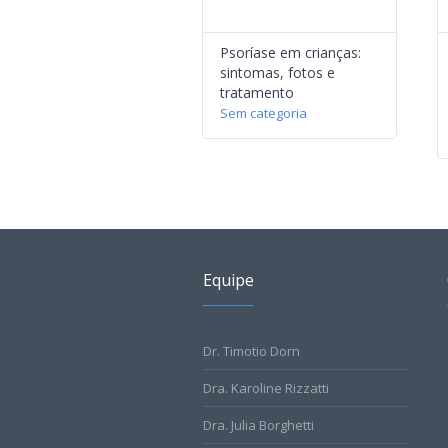
Psoríase em crianças:
sintomas, fotos e
tratamento
Sem categoria
Equipe
Dr. Timotio Dorn
Dra. Karoline Rizzatti
Dra. Julia Borghetti