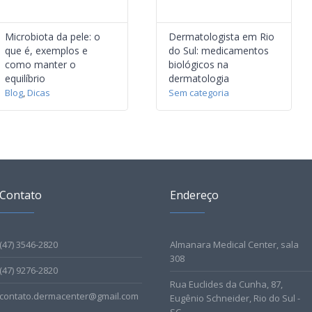
Microbiota da pele: o
Dermatologista em Rio
que é, exemplos e
do Sul: medicamentos
como manter o
biológicos na
equilíbrio
dermatologia
Blog
,
Dicas
Sem categoria
Contato
Endereço
(47) 3546-2820
Almanara Medical Center, sala
308
(47) 9276-2820
Rua Euclides da Cunha, 87,
contato.dermacenter@gmail.com
Eugênio Schneider, Rio do Sul -