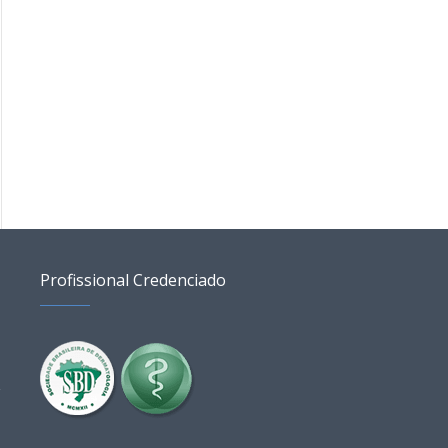
Poros dilatados do
Unha rachada ao meio:
rosto: causas e
o que pode ser e
tratamentos
quando procurar
dermatologista
Blog
,
Dicas
Blog
,
Dicas
Profissional Credenciado