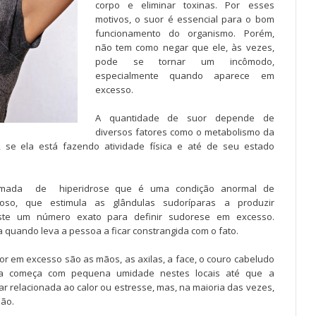
corpo e eliminar toxinas. Por esses
motivos, o suor é essencial para o bom
funcionamento do organismo. Porém,
não tem como negar que ele, às vezes,
pode se tornar um incômodo,
especialmente quando aparece em
excesso.
A quantidade de suor depende de
diversos fatores como o metabolismo da
 se ela está fazendo atividade física e até de seu estado
hamada de hiperidrose que é uma condição anormal de
voso, que estimula as glândulas sudoríparas a produzir
xiste um número exato para definir sudorese em excesso.
 quando leva a pessoa a ficar constrangida com o fato.
or em excesso são as mãos, as axilas, a face, o couro cabeludo
oa começa com pequena umidade nestes locais até que a
tar relacionada ao calor ou estresse, mas, na maioria das vezes,
ão.