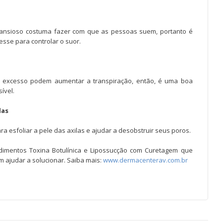
 ansioso costuma fazer com que as pessoas suem, portanto é
resse para controlar o suor.
m excesso podem aumentar a transpiração, então, é uma boa
ível.
las
a esfoliar a pele das axilas e ajudar a desobstruir seus poros.
edimentos Toxina Botulínica e Lipossucção com Curetagem que
 ajudar a solucionar. Saiba mais:
www.dermacenterav.com.br