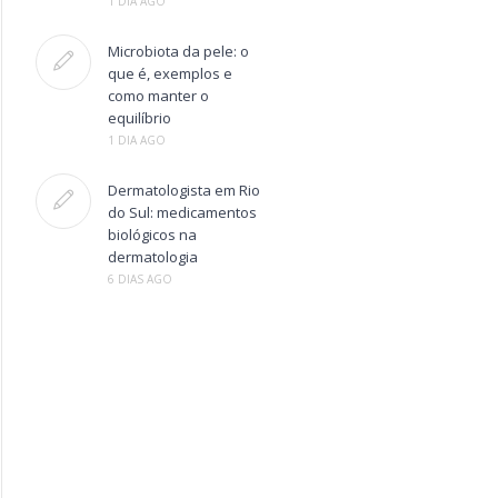
1 DIA AGO
Microbiota da pele: o
que é, exemplos e
como manter o
equilíbrio
1 DIA AGO
Dermatologista em Rio
do Sul: medicamentos
biológicos na
dermatologia
6 DIAS AGO