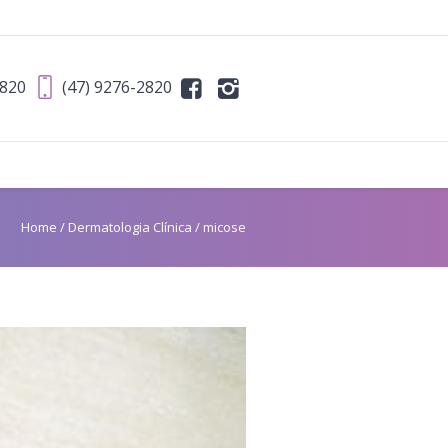
2820
(47) 9276-2820
Home
/
Dermatologia Clínica
/
micose