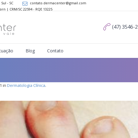
 Sul - SC
contato.dermacenter@gmail.com
Dorn | CRM/SC 22594 - RQE 13225
(47) 3546-
tuação
Blog
Contato
1 in
Dermatologia Clínica
.