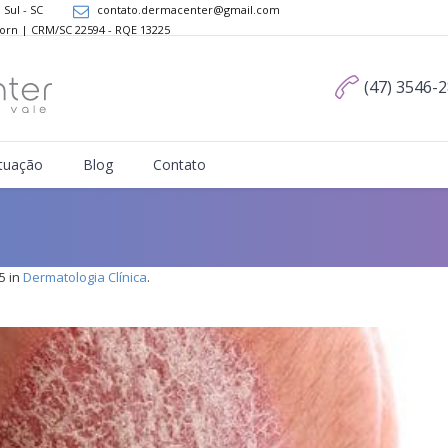
 Sul - SC
contato.dermacenter@gmail.com
Dorn | CRM/SC 22594 - RQE 13225
(47) 3546-
tuação
Blog
Contato
5 in
Dermatologia Clínica
.