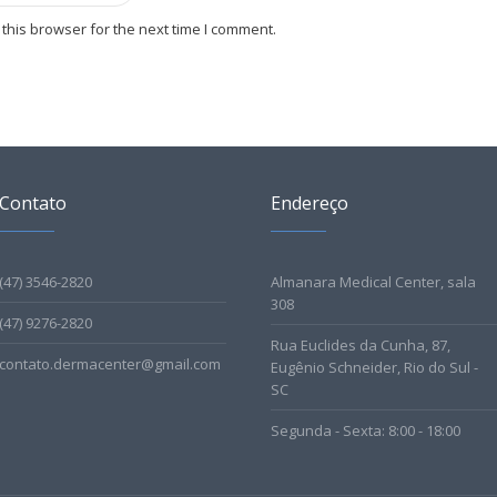
this browser for the next time I comment.
Contato
Endereço
(47) 3546-2820
Almanara Medical Center, sala
308
(47) 9276-2820
Rua Euclides da Cunha, 87,
contato.dermacenter@gmail.com
Eugênio Schneider, Rio do Sul -
SC
Segunda - Sexta: 8:00 - 18:00