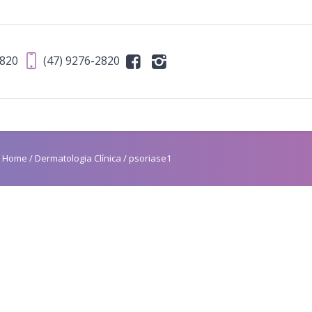
2820
(47) 9276-2820
Home
/
Dermatologia Clínica
/
psoriase1