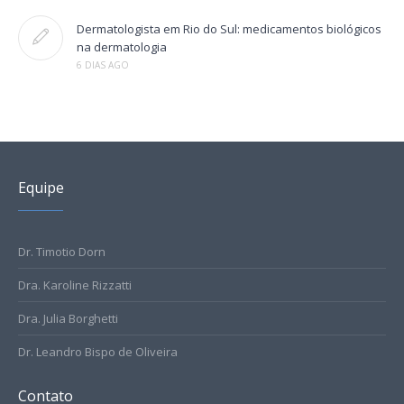
Dermatologista em Rio do Sul: medicamentos biológicos
na dermatologia
6 DIAS AGO
Equipe
Dr. Timotio Dorn
Dra. Karoline Rizzatti
Dra. Julia Borghetti
Dr. Leandro Bispo de Oliveira
Contato