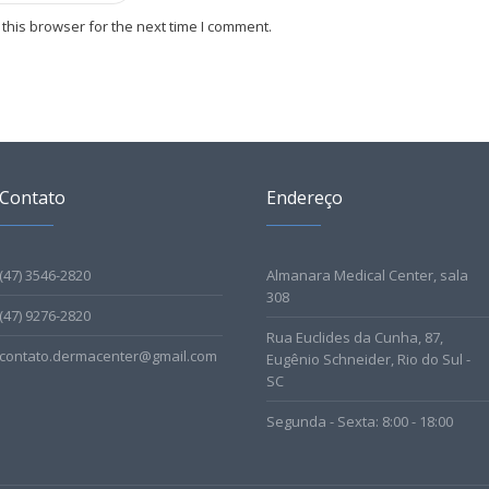
this browser for the next time I comment.
Contato
Endereço
(47) 3546-2820
Almanara Medical Center, sala
308
(47) 9276-2820
Rua Euclides da Cunha, 87,
contato.dermacenter@gmail.com
Eugênio Schneider, Rio do Sul -
SC
Segunda - Sexta: 8:00 - 18:00