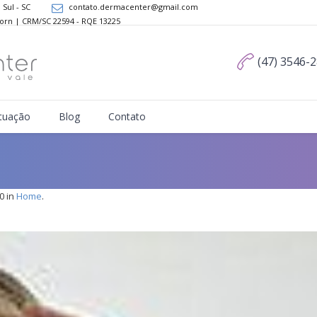
 Sul - SC
contato.dermacenter@gmail.com
Dorn | CRM/SC 22594 - RQE 13225
(47) 3546-
tuação
Blog
Contato
0 in
Home
.