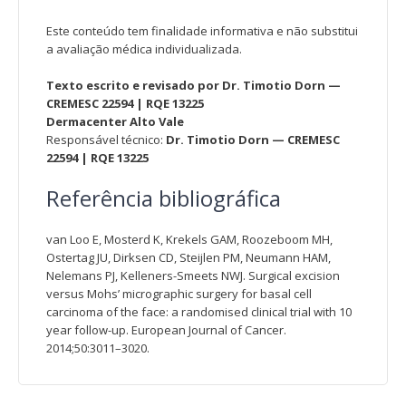
Este conteúdo tem finalidade informativa e não substitui
a avaliação médica individualizada.
Texto escrito e revisado por Dr. Timotio Dorn —
CREMESC 22594 | RQE 13225
Dermacenter Alto Vale
Responsável técnico:
Dr. Timotio Dorn — CREMESC
22594 | RQE 13225
Referência bibliográfica
van Loo E, Mosterd K, Krekels GAM, Roozeboom MH,
Ostertag JU, Dirksen CD, Steijlen PM, Neumann HAM,
Nelemans PJ, Kelleners-Smeets NWJ. Surgical excision
versus Mohs’ micrographic surgery for basal cell
carcinoma of the face: a randomised clinical trial with 10
year follow-up. European Journal of Cancer.
2014;50:3011–3020.