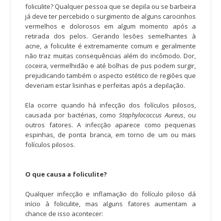
foliculite? Qualquer pessoa que se depila ou se barbeira
já deve ter percebido o surgimento de alguns carocinhos
vermelhos e dolorosos em algum momento após a
retirada dos pelos. Gerando lesões semelhantes à
acne, a foliculite é extremamente comum e geralmente
não traz muitas consequências além do incômodo. Dor,
coceira, vermelhidão e até bolhas de pus podem surgir,
prejudicando também o aspecto estético de regiões que
deveriam estar lisinhas e perfeitas após a depilação.
Ela ocorre quando há infecção dos folículos pilosos,
causada por bactérias, como
Staphylococcus Aureus
, ou
outros fatores. A infecção aparece como pequenas
espinhas, de ponta branca, em torno de um ou mais
folículos pilosos.
O que causa a foliculite?
Qualquer infecção e inflamação do folículo piloso dá
início à foliculite, mas alguns fatores aumentam a
chance de isso acontecer: