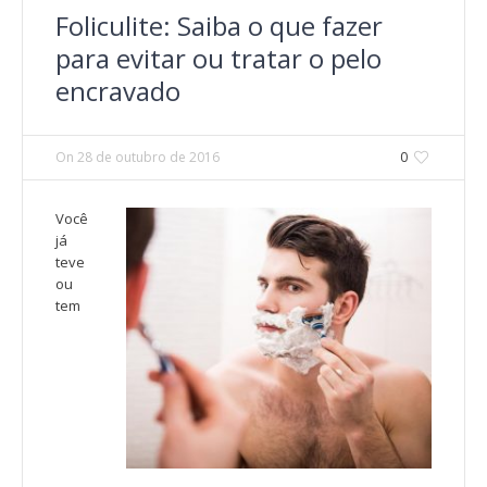
Foliculite: Saiba o que fazer
para evitar ou tratar o pelo
encravado
On
28 de outubro de 2016
0
Você
já
teve
ou
tem