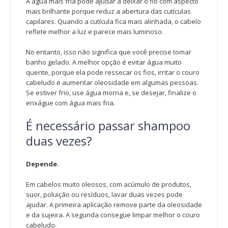
A água mais fria pode ajudar a deixar o fio com aspecto
mais brilhante porque reduz a abertura das cutículas
capilares. Quando a cutícula fica mais alinhada, o cabelo
reflete melhor a luz e parece mais luminoso.
No entanto, isso não significa que você precise tomar
banho gelado. A melhor opção é evitar água muito
quente, porque ela pode ressecar os fios, irritar o couro
cabeludo e aumentar oleosidade em algumas pessoas.
Se estiver frio, use água morna e, se desejar, finalize o
enxágue com água mais fria.
É necessário passar shampoo
duas vezes?
Depende.
Em cabelos muito oleosos, com acúmulo de produtos,
suor, poluição ou resíduos, lavar duas vezes pode
ajudar. A primeira aplicação remove parte da oleosidade
e da sujeira. A segunda consegue limpar melhor o couro
cabeludo.