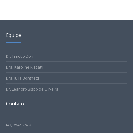
Equipe
Dr. Timotio Dorn
Dra. Karoline Rizzatti
Dra. Julia Borghetti
Dr. Leandro Bispo de Oliveira
Contato
(47) 3546-2820