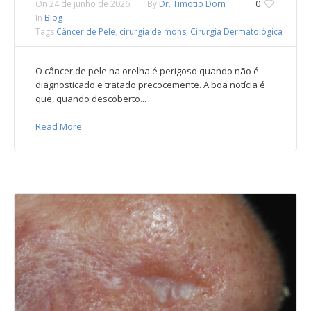
On
24 de junho de 2026
By
Dr. Timotio Dorn
0
In
Blog
Tags
Câncer de Pele
,
cirurgia de mohs
,
Cirurgia Dermatológica
O câncer de pele na orelha é perigoso quando não é
diagnosticado e tratado precocemente. A boa notícia é
que, quando descoberto...
Read More