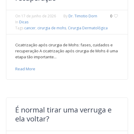
On
17 de junho de 2026
By
Dr. Timotio Dorn
0
In
Dicas
Tags
cancer
,
cirurgia de mohs
,
Cirurgia Dermatológica
Cicatrização após cirurgia de Mohs: fases, cuidados e
recuperação A cicatrização após cirurgia de Mohs é uma
etapa tão importante...
Read More
É normal tirar uma verruga e
ela voltar?