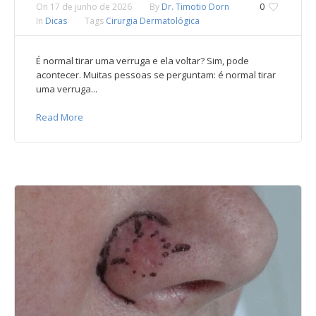
On
17 de junho de 2026
By
Dr. Timotio Dorn
0
In
Dicas
Tags
Cirurgia Dermatológica
É normal tirar uma verruga e ela voltar? Sim, pode
acontecer. Muitas pessoas se perguntam: é normal tirar
uma verruga...
Read More