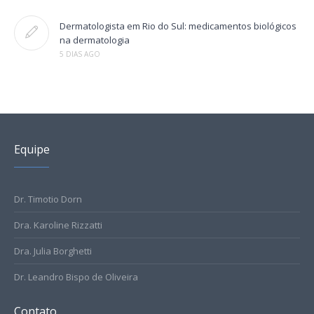
Dermatologista em Rio do Sul: medicamentos biológicos
na dermatologia
5 DIAS AGO
Equipe
Dr. Timotio Dorn
Dra. Karoline Rizzatti
Dra. Julia Borghetti
Dr. Leandro Bispo de Oliveira
Contato