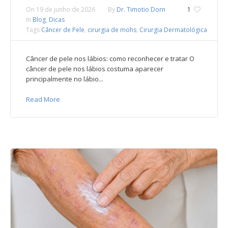
On
19 de junho de 2026
By
Dr. Timotio Dorn
1
In
Blog
,
Dicas
Tags
Câncer de Pele
,
cirurgia de mohs
,
Cirurgia Dermatológica
Câncer de pele nos lábios: como reconhecer e tratar O
câncer de pele nos lábios costuma aparecer
principalmente no lábio...
Read More