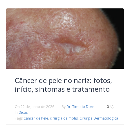
Câncer de pele no nariz: fotos,
início, sintomas e tratamento
On
22 de junho de 2026
By
Dr. Timotio Dorn
0
In
Dicas
Tags
Câncer de Pele
,
cirurgia de mohs
,
Cirurgia Dermatológica