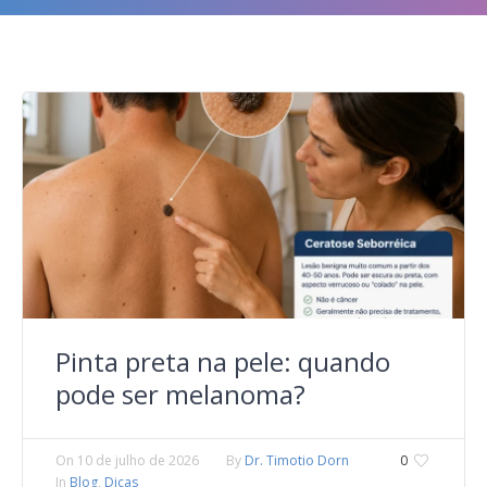
Pinta preta na pele: quando
pode ser melanoma?
On
10 de julho de 2026
By
Dr. Timotio Dorn
0
In
Blog
,
Dicas