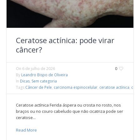
Ceratose actínica: pode virar
câncer?
On
6 de julho de 2026
0
By
Leandro Bispo de Oliveira
In
Dicas
,
Sem categoria
Tags
Câncer de Pele
,
carcinoma espinocelular
,
ceratose actínica
,
crioc
Ceratose actínica Ferida áspera ou crosta no rosto, nos
braços ou no couro cabeludo que não cicatriza pode ser
ceratose...
Read More