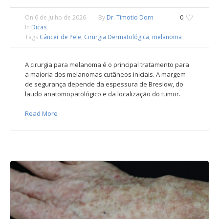
On
6 de julho de 2026
By
Dr. Timotio Dorn
0
In
Dicas
Tags
Câncer de Pele
,
Cirurgia Dermatológica
,
melanoma
A cirurgia para melanoma é o principal tratamento para
a maioria dos melanomas cutâneos iniciais. A margem
de segurança depende da espessura de Breslow, do
laudo anatomopatológico e da localização do tumor.
Read More