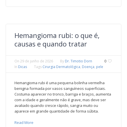
Hemangioma rubi: o que é,
causas e quando tratar
On
29 de junho de 2026
By
Dr. Timotio Dorn
0
In
Dicas
Tags
Cirurgia Dermatológica
,
Doença
,
pele
Hemangioma rubi é uma pequena bolinha vermelha
benigna formada por vasos sanguíneos superficiais.
Costuma aparecer no tronco, barriga e braços, aumenta
com a idade e geralmente não é grave, mas deve ser
avaliado quando cresce rápido, sangra muito ou
aparece em grande quantidade de forma súbita.
Read More