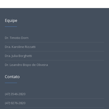
Equipe
Dr. Timotio Dorn
Dra. Karoline Rizzatti
Dra. Julia Borghetti
Dr. Leandro Bispo de Oliveira
Contato
(47) 3546-2820
(47) 9276-2820