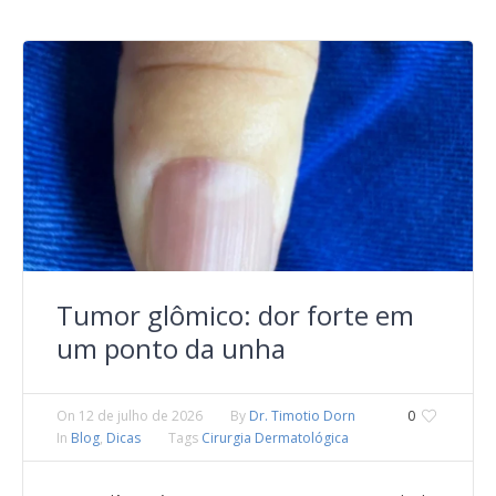
Tumor glômico: dor forte em
um ponto da unha
On
12 de julho de 2026
By
Dr. Timotio Dorn
0
In
Blog
,
Dicas
Tags
Cirurgia Dermatológica