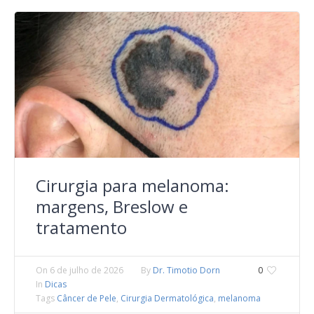
Cirurgia para melanoma:
margens, Breslow e
tratamento
On
6 de julho de 2026
By
Dr. Timotio Dorn
0
In
Dicas
Tags
Câncer de Pele
,
Cirurgia Dermatológica
,
melanoma