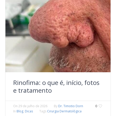
Rinofima: o que é, início, fotos
e tratamento
On
29 de julho de 2026
By
Dr. Timotio Dorn
0
In
Blog
,
Dicas
Tags
Cirurgia Dermatológica