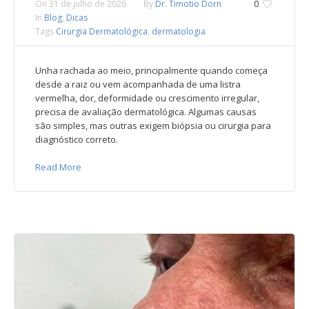
On
31 de julho de 2026
By
Dr. Timotio Dorn
0
In
Blog
,
Dicas
Tags
Cirurgia Dermatológica
,
dermatologia
Unha rachada ao meio, principalmente quando começa
desde a raiz ou vem acompanhada de uma listra
vermelha, dor, deformidade ou crescimento irregular,
precisa de avaliação dermatológica. Algumas causas
são simples, mas outras exigem biópsia ou cirurgia para
diagnóstico correto.
Read More